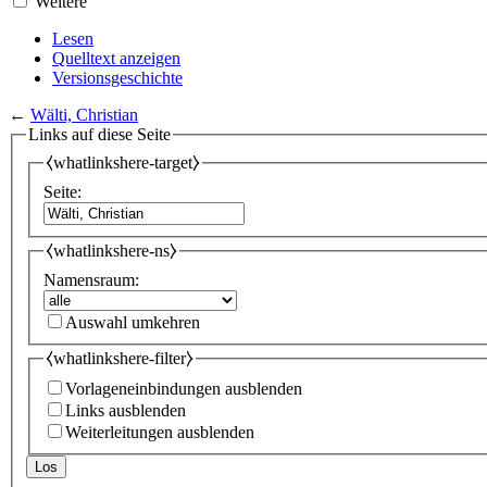
Weitere
Lesen
Quelltext anzeigen
Versionsgeschichte
←
Wälti, Christian
Links auf diese Seite
⧼whatlinkshere-target⧽
Seite:
⧼whatlinkshere-ns⧽
Namensraum:
Auswahl umkehren
⧼whatlinkshere-filter⧽
Vorlageneinbindungen ausblenden
Links ausblenden
Weiterleitungen ausblenden
Los