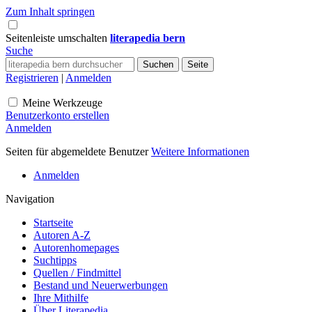
Zum Inhalt springen
Seitenleiste umschalten
literapedia bern
Suche
Registrieren
|
Anmelden
Meine Werkzeuge
Benutzerkonto erstellen
Anmelden
Seiten für abgemeldete Benutzer
Weitere Informationen
Anmelden
Navigation
Startseite
Autoren A-Z
Autorenhomepages
Suchtipps
Quellen / Findmittel
Bestand und Neuerwerbungen
Ihre Mithilfe
Über Literapedia