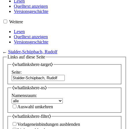
Lesen
Quelltext anzeigen
Versionsgeschichte
Weitere
Lesen
Quelltext anzeigen
Versionsgeschichte
←
Stalder-Schüpbach, Rudolf
Links auf diese Seite
⧼whatlinkshere-target⧽
Seite:
⧼whatlinkshere-ns⧽
Namensraum:
Auswahl umkehren
⧼whatlinkshere-filter⧽
Vorlageneinbindungen ausblenden