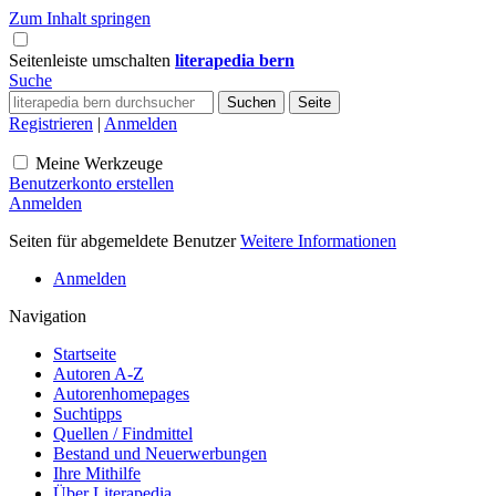
Zum Inhalt springen
Seitenleiste umschalten
literapedia bern
Suche
Registrieren
|
Anmelden
Meine Werkzeuge
Benutzerkonto erstellen
Anmelden
Seiten für abgemeldete Benutzer
Weitere Informationen
Anmelden
Navigation
Startseite
Autoren A-Z
Autorenhomepages
Suchtipps
Quellen / Findmittel
Bestand und Neuerwerbungen
Ihre Mithilfe
Über Literapedia